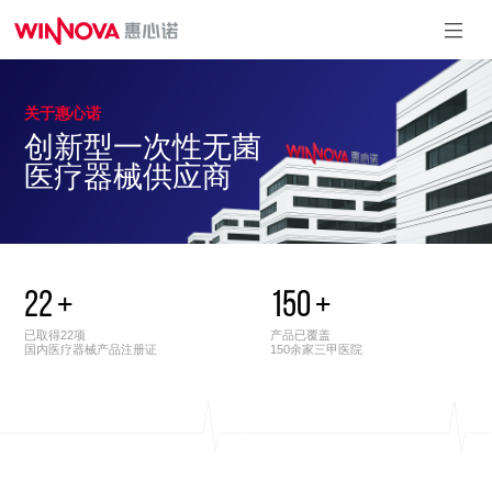
关于惠心诺
麻醉&重症系
泌尿系列
介入系列
引流系列
创新型一次性无菌
列
一次性使用引
一次性使用球囊
一次性使用内窥镜
医疗器械供应商
流导管套装
扩充压力泵
取石篮
一次性使用测温中
一次性使用输尿管
心静脉导管
导引鞘
一次性使用有创血
一次性使用泌尿道
压传感器
用导丝
一次性使用动脉留
一次性使用微创扩
置针
张套件
一次性使用无菌气
22
+
150
+
一次性使用无菌输
管插管
尿管支架套件
一次性使用鼻咽通
已取得22项
产品已覆盖
气道
国内医疗器械产品注册证
150余家三甲医院
一次性使用体温传
感器
一次性使用热湿交
换过滤器
一次性使用压力延
长管