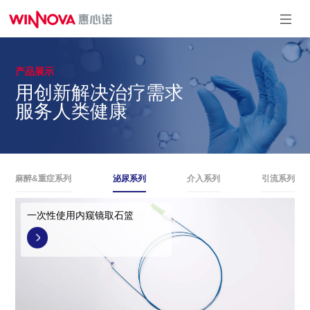
产品展示
麻醉&重症系
泌尿系列
介入系列
引流系列
用创新解决治疗需求
列
一次性使用引
一次性使用球囊
一次性使用内窥镜
服务人类健康
流导管套装
扩充压力泵
取石篮
一次性使用测温中
一次性使用输尿管
心静脉导管
导引鞘
一次性使用有创血
一次性使用泌尿道
压传感器
用导丝
一次性使用动脉留
一次性使用微创扩
置针
张套件
麻醉&重症系列
泌尿系列
介入系列
引流系列
一次性使用无菌气
一次性使用无菌输
管插管
尿管支架套件
一次性使用鼻咽通
气道
一次性使用内窥镜取石篮
一次性使用体温传
感器
一次性使用热湿交
换过滤器
一次性使用压力延
长管