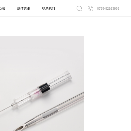
心诺
媒体资讯
联系我们
0755-82923969
引流系列
一次性使用引流导管套装
力泵