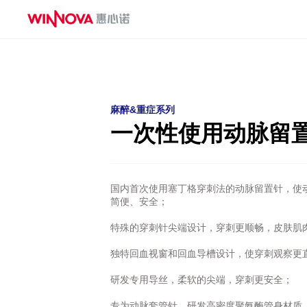
麻醉&重症系列
一次性使用测温中心静脉导管
一次性使用有创血压传感器
麻醉&重症系列
一次性使用动脉留置针
一次性使用动脉留
一次性使用无菌气管插管
一次性使用鼻咽通气道
一次性使用体温传感器
一次性使用热湿交换过滤器
一次性使用压力延长管
国内首次使用塞丁格穿刺法的动脉留置针，使
简便、安全；
特殊的穿刺针尖端设计，穿刺更顺畅，皮肤肌
独特回血视窗和回血导槽设计，使穿刺观察更
研发专用导丝，柔软的尖端，穿刺更安全；
专为动脉套管针，研发高密度聚氨酶管身材质