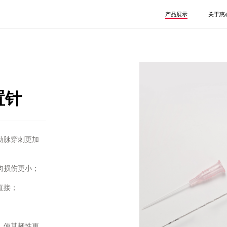
产品展示
关于惠
泌尿系列
介入系列
一次性使用球囊扩充压
一次性使用内窥镜取石篮
一次性使用输尿管导引鞘
一次性使用泌尿道用导丝
置针
一次性使用微创扩张套件
一次性使用无菌输尿管支架套件
动脉穿刺更加
肉损伤更小；
直接；
，使其韧性更