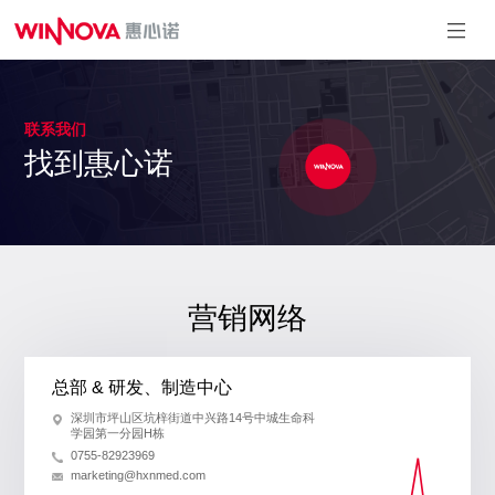
麻醉&重症系
泌尿系列
介入系列
引流系列
联系我们
列
找到惠心诺
一次性使用引
一次性使用球囊
一次性使用内窥镜
流导管套装
扩充压力泵
取石篮
一次性使用测温中
一次性使用输尿管
心静脉导管
导引鞘
一次性使用有创血
一次性使用泌尿道
压传感器
用导丝
一次性使用动脉留
一次性使用微创扩
置针
张套件
一次性使用无菌气
一次性使用无菌输
管插管
营销网络
尿管支架套件
一次性使用鼻咽通
气道
一次性使用体温传
感器
总部 & 研发、制造中心
一次性使用热湿交
换过滤器
深圳市坪山区坑梓街道中兴路14号中城生命科
一次性使用压力延
学园第一分园H栋
长管
0755-82923969
marketing@hxnmed.com