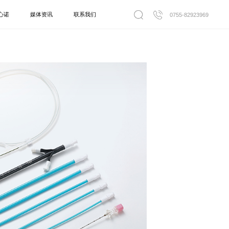
心诺
媒体资讯
联系我们
0755-82923969
引流系列
一次性使用引流导管套装
力泵