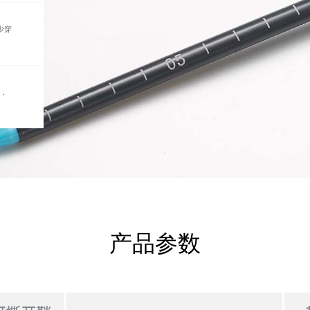
少穿
，
产品参数