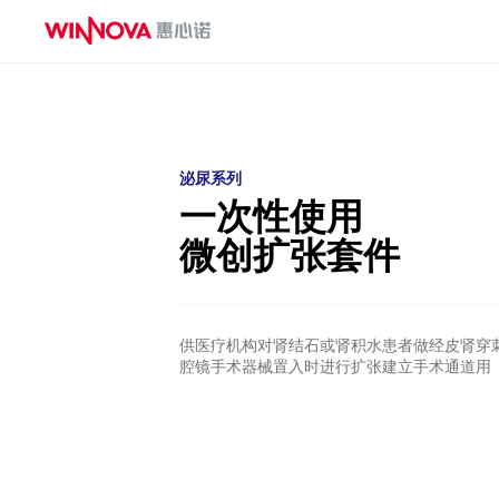
麻醉&重症系列
一次性使用测温中心静脉导管
一次性使用有创血压传感器
泌尿系列
一次性使用动脉留置针
一次性使用
一次性使用无菌气管插管
一次性使用鼻咽通气道
微创扩张套件
一次性使用体温传感器
一次性使用热湿交换过滤器
一次性使用压力延长管
供医疗机构对肾结石或肾积水患者做经皮肾穿
腔镜手术器械置入时进行扩张建立手术通道用